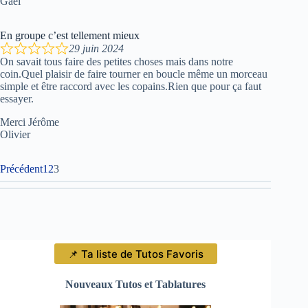
Gaël
En groupe c’est tellement mieux
29 juin 2024
On savait tous faire des petites choses mais dans notre
coin.Quel plaisir de faire tourner en boucle même un morceau
simple et être raccord avec les copains.Rien que pour ça faut
essayer.
Merci Jérôme
Olivier
Navigation
Page
Page
Page
Précédent
1
2
3
Site
Reviews
📌 Ta liste de Tutos Favoris
Nouveaux Tutos et Tablatures