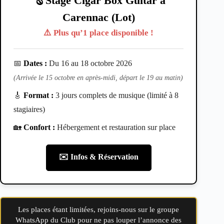
🪕 Stage Cigar Box Guitar à
Carennac (Lot)
⚠️ Plus qu’1 place disponible !
📅
Dates :
Du 16 au 18 octobre 2026
(Arrivée le 15 octobre en après-midi, départ le 19 au matin)
🎸
Format :
3 jours complets de musique (limité à 8
stagiaires)
🏡
Confort :
Hébergement et restauration sur place
✉️ Infos & Réservation
Les places étant limitées, rejoins-nous sur le groupe
WhatsApp du Club pour ne pas louper l’annonce des