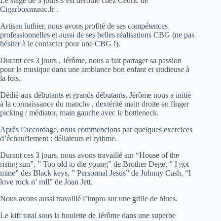
Le stage de 3 jours s’est déroulé chez Cédric de
Cigarboxmusic.fr .
Artisan luthier, nous avons profité de ses compétences
professionnelles et aussi de ses belles réalisations CBG (ne pas
hésiter à le contacter pour une CBG !).
Durant ces 3 jours , Jérôme, nous a fait partager sa passion
pour la musique dans une ambiance bon enfant et studieuse à
la fois.
Dédié aux débutants et grands débutants, Jérôme nous a initié
à la connaissance du manche , dextérité main droite en finger
picking / médiator, main gauche avec le bottleneck.
Après l’accordage, nous commencions par quelques exercices
d’échauffement : déliateurs et rythme.
Durant ces 3 jours, nous avons travaillé sur “House of the
rising sun”, ” Too old to die young” de Brother Dege, ” I got
mine” des Black keys, ” Personnal Jesus” de Johnny Cash, “I
love rock n’ roll” de Joan Jett.
Nous avons aussi travaillé l’impro sur une grille de blues.
Le kiff total sous la houlette de Jérôme dans une superbe