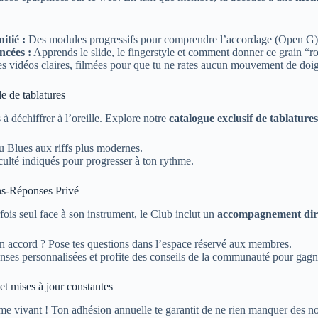
itié :
Des modules progressifs pour comprendre l’accordage (Open G), l
ncées :
Apprends le slide, le fingerstyle et comment donner ce grain “r
 vidéos claires, filmées pour que tu ne rates aucun mouvement de doig
le de tablatures
à déchiffrer à l’oreille. Explore notre
catalogue exclusif de tablature
u Blues aux riffs plus modernes.
culté indiqués pour progresser à ton rythme.
ns-Réponses Privé
fois seul face à son instrument, le Club inclut un
accompagnement dir
n accord ? Pose tes questions dans l’espace réservé aux membres.
nses personnalisées et profite des conseils de la communauté pour gagn
t mises à jour constantes
me vivant ! Ton adhésion annuelle te garantit de ne rien manquer des n