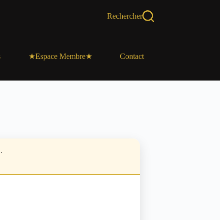
Rechercher
s
Contact
★Espace Membre★
.