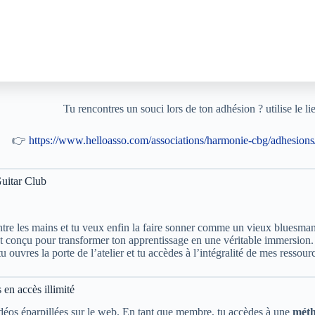
Tu rencontres un souci lors de ton adhésion ? utilise le li
👉
https://www.helloasso.com/associations/harmonie-cbg/adhesion
Guitar Club
tre les mains et tu veux enfin la faire sonner comme un vieux bluesman
t conçu pour transformer ton apprentissage en une véritable immersion.
tu ouvres la porte de l’atelier et tu accèdes à l’intégralité de mes resso
 en accès illimité
idéos éparpillées sur le web. En tant que membre, tu accèdes à une
méth