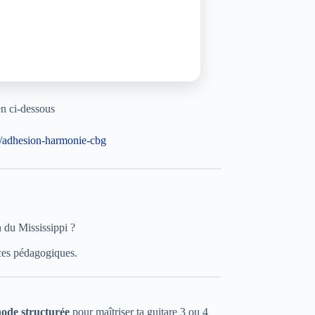
en ci-dessous
s/adhesion-harmonie-cbg
 du Mississippi ?
urces pédagogiques.
ode structurée
pour maîtriser ta guitare 3 ou 4