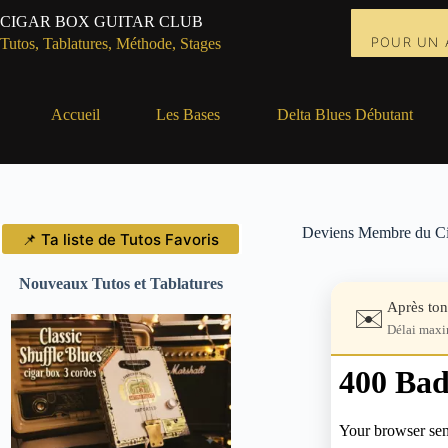
Passer
CIGAR BOX GUITAR CLUB
au
POUR UN 
contenu
Tutos, Tablatures, Méthode, Stages
Accueil
Les Bases
Delta Blues Débutant
Deviens Membre du Ci
📌 Ta liste de Tutos Favoris
Nouveaux Tutos et Tablatures
Après ton
✉️
Délai maxi