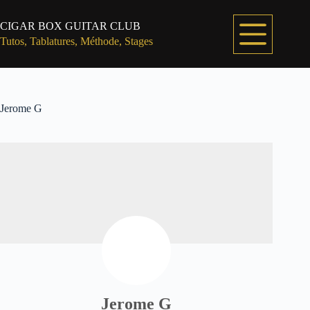
Passer
au
CIGAR BOX GUITAR CLUB
contenu
Tutos, Tablatures, Méthode, Stages
Jerome G
Jerome G