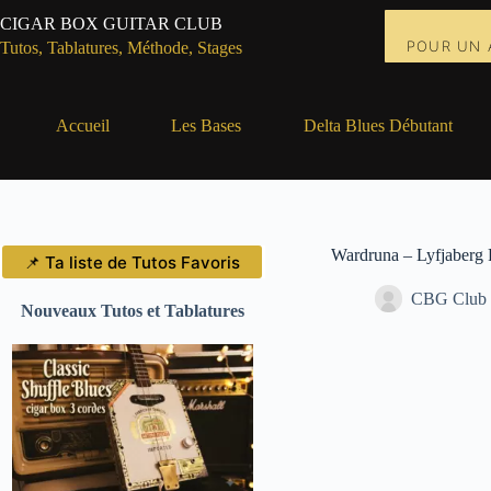
Passer
CIGAR BOX GUITAR CLUB
au
POUR UN 
contenu
Tutos, Tablatures, Méthode, Stages
Accueil
Les Bases
Delta Blues Débutant
Wardruna – Lyfjaberg 
📌 Ta liste de Tutos Favoris
CBG Club
Nouveaux Tutos et Tablatures