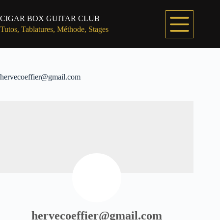
Passer
au
CIGAR BOX GUITAR CLUB
contenu
Tutos, Tablatures, Méthode, Stages
hervecoeffier@gmail.com
hervecoeffier@gmail.com