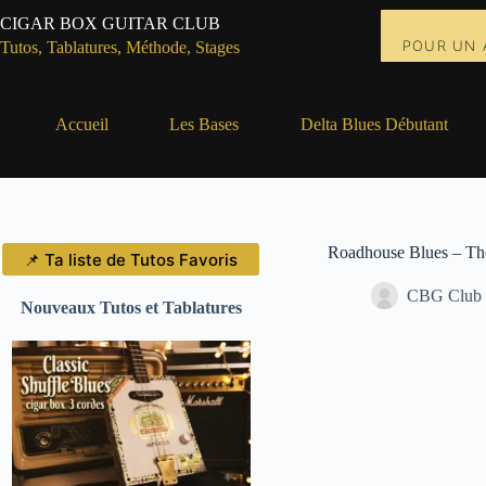
Passer
CIGAR BOX GUITAR CLUB
au
POUR UN 
contenu
Tutos, Tablatures, Méthode, Stages
Accueil
Les Bases
Delta Blues Débutant
Roadhouse Blues – Th
📌 Ta liste de Tutos Favoris
CBG Club
Nouveaux Tutos et Tablatures