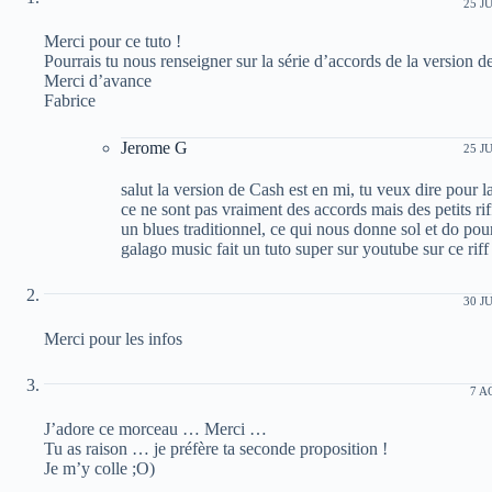
25 J
Merci pour ce tuto !
Pourrais tu nous renseigner sur la série d’accords de la version d
Merci d’avance
Fabrice
Jerome G
25 J
salut la version de Cash est en mi, tu veux dire pour l
ce ne sont pas vraiment des accords mais des petits ri
un blues traditionnel, ce qui nous donne sol et do pou
galago music fait un tuto super sur youtube sur ce riff 
30 J
Merci pour les infos
7 A
J’adore ce morceau … Merci …
Tu as raison … je préfère ta seconde proposition !
Je m’y colle ;O)