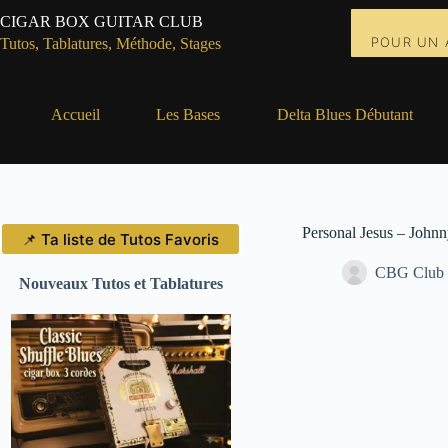
Passer
CIGAR BOX GUITAR CLUB
au
POUR UN 
contenu
Tutos, Tablatures, Méthode, Stages
Accueil
Les Bases
Delta Blues Débutant
Personal Jesus – Johnn
📌 Ta liste de Tutos Favoris
CBG Club
Nouveaux Tutos et Tablatures