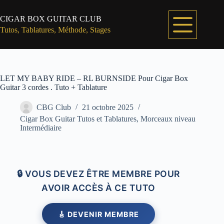
Passer
au
CIGAR BOX GUITAR CLUB
contenu
Tutos, Tablatures, Méthode, Stages
LET MY BABY RIDE – RL BURNSIDE Pour Cigar Box
Guitar 3 cordes . Tuto + Tablature
CBG Club
21 octobre 2025
Cigar Box Guitar Tutos et Tablatures
,
Morceaux niveau
Intermédiaire
🔒 VOUS DEVEZ ÊTRE MEMBRE POUR
AVOIR ACCÈS À CE TUTO
🎸 DEVENIR MEMBRE