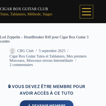
Passer
au
CIGAR BOX GUITAR CLUB
contenu
Tutos, Tablatures, Méthode, Stages
Led Zeppelin – HeartBreaker Riff pour Cigar Box Guitar 3
cordes
CBG Club
5 septembre 2025
Cigar Box Guitar Tutos et Tablatures
,
Mes premiers
Morceaux
,
Morceaux niveau Intermédiaire
2 commentaires
🔒 VOUS DEVEZ ÊTRE MEMBRE POUR
AVOIR ACCÈS À CE TUTO
🎸 DEVENIR MEMBRE