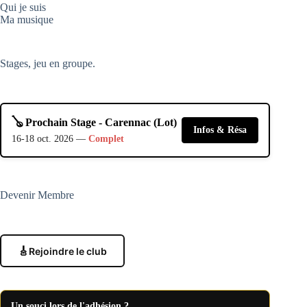
Qui je suis
Ma musique
Stages, jeu en groupe.
🪕 Prochain Stage - Carennac (Lot)
Infos & Résa
16-18 oct. 2026 —
Complet
Devenir Membre
🎸
Rejoindre le club
Un souci lors de l'adhésion ?