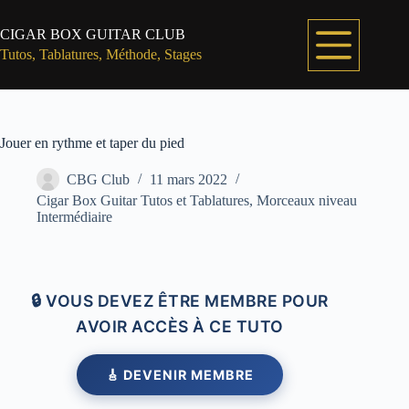
Passer
au
CIGAR BOX GUITAR CLUB
contenu
Tutos, Tablatures, Méthode, Stages
Jouer en rythme et taper du pied
CBG Club
11 mars 2022
Cigar Box Guitar Tutos et Tablatures
,
Morceaux niveau
Intermédiaire
🔒 VOUS DEVEZ ÊTRE MEMBRE POUR
AVOIR ACCÈS À CE TUTO
🎸 DEVENIR MEMBRE