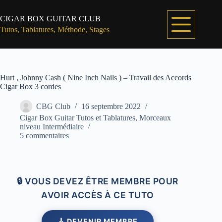
Passer
au
CIGAR BOX GUITAR CLUB
contenu
Tutos, Tablatures, Méthode, Stages
Hurt , Johnny Cash ( Nine Inch Nails ) – Travail des Accords
Cigar Box 3 cordes
CBG Club
16 septembre 2022
Cigar Box Guitar Tutos et Tablatures
,
Morceaux
niveau Intermédiaire
5 commentaires
🔒 VOUS DEVEZ ÊTRE MEMBRE POUR
AVOIR ACCÈS À CE TUTO
🎸 DEVENIR MEMBRE