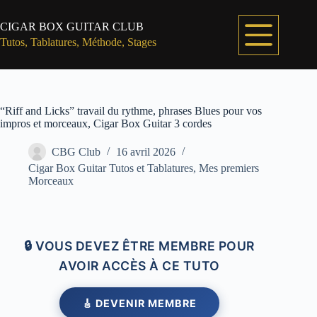
Passer
au
CIGAR BOX GUITAR CLUB
contenu
Tutos, Tablatures, Méthode, Stages
“Riff and Licks” travail du rythme, phrases Blues pour vos
impros et morceaux, Cigar Box Guitar 3 cordes
CBG Club
16 avril 2026
Cigar Box Guitar Tutos et Tablatures
,
Mes premiers
Morceaux
🔒 VOUS DEVEZ ÊTRE MEMBRE POUR
AVOIR ACCÈS À CE TUTO
🎸 DEVENIR MEMBRE