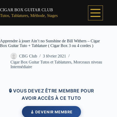
Passer
au
CIGAR BOX GUITAR CLUB
contenu
Tutos, Tablatures, Méthode, Stages
Apprendre à jouer Ain’t no Sunshine de Bill Withers – Cigar
Box Guitar Tuto + Tablature ( Cigar Box 3 ou 4 cordes )
CBG Club
3 février 2021
Cigar Box Guitar Tutos et Tablatures
,
Morceaux niveau
Intermédiaire
🔒 VOUS DEVEZ ÊTRE MEMBRE POUR
AVOIR ACCÈS À CE TUTO
🎸 DEVENIR MEMBRE