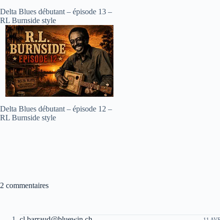
Delta Blues débutant – épisode 13 –
RL Burnside style
Delta Blues débutant – épisode 12 –
RL Burnside style
2 commentaires
cl.barraud@bluewin.ch
11 AVR