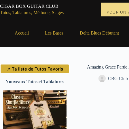
Passer
CIGAR BOX GUITAR CLUB
au
POUR UN 
contenu
Tutos, Tablatures, Méthode, Stages
Accueil
Les Bases
Delta Blues Débutant
Amazing Grace Partie 
📌 Ta liste de Tutos Favoris
CBG Club
Nouveaux Tutos et Tablatures