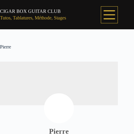
Passer
au
CIGAR BOX GUITAR CLUB
contenu
Tutos, Tablatures, Méthode, Stages
Pierre
Pierre