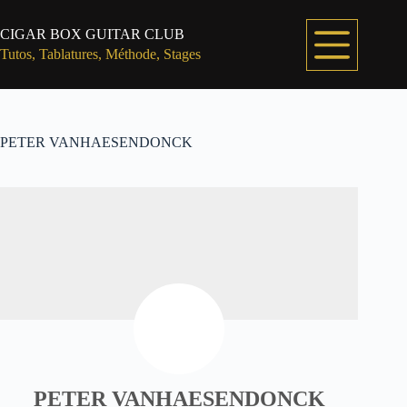
Passer
au
CIGAR BOX GUITAR CLUB
contenu
Tutos, Tablatures, Méthode, Stages
PETER VANHAESENDONCK
PETER VANHAESENDONCK