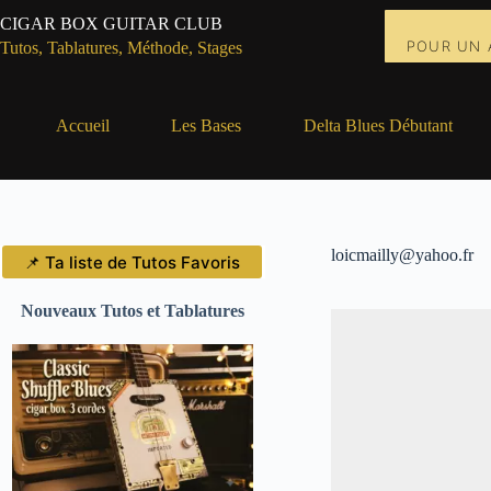
Passer
CIGAR BOX GUITAR CLUB
au
POUR UN 
contenu
Tutos, Tablatures, Méthode, Stages
Accueil
Les Bases
Delta Blues Débutant
loicmailly@yahoo.fr
📌 Ta liste de Tutos Favoris
Nouveaux Tutos et Tablatures