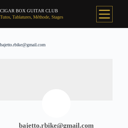
Passer
au
CIGAR BOX GUITAR CLUB
contenu
Tutos, Tablatures, Méthode, Stages
bajetto.rbike@gmail.com
bajetto.rbike@gmail.com