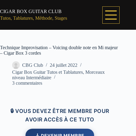
Passer
au
CIGAR BOX GUITAR CLUB
contenu
Tutos, Tablatures, Méthode, Stages
Technique Improvisation – Voicing double note en Mi majeur
– Cigar Box 3 cordes
CBG Club
24 juillet 2022
Cigar Box Guitar Tutos et Tablatures
,
Morceaux
niveau Intermédiaire
3 commentaires
🔒 VOUS DEVEZ ÊTRE MEMBRE POUR
AVOIR ACCÈS À CE TUTO
🎸 DEVENIR MEMBRE