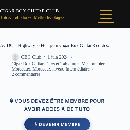
Passer
au
CIGAR BOX GUITAR CLUB
contenu
Tutos, Tablatures, Méthode, Stages
ACDC – Highway to Hell pour Cigar Box Guitar 3 cordes.
CBG Club
1 juin 2024
Cigar Box Guitar Tutos et Tablatures
,
Mes premiers
Morceaux
,
Morceaux niveau Intermédiaire
2 commentaires
🔒 VOUS DEVEZ ÊTRE MEMBRE POUR
AVOIR ACCÈS À CE TUTO
🎸 DEVENIR MEMBRE