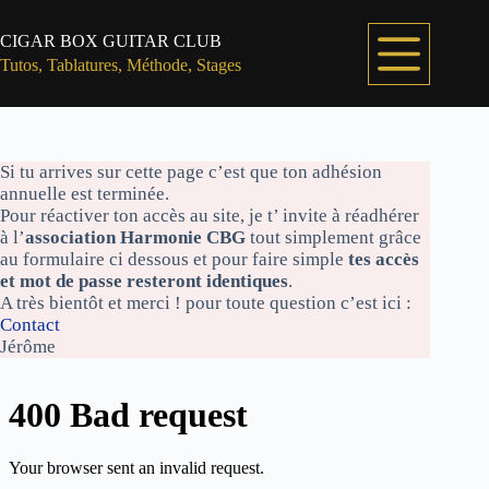
Passer
au
CIGAR BOX GUITAR CLUB
contenu
Tutos, Tablatures, Méthode, Stages
Si tu arrives sur cette page c’est que ton adhésion
annuelle est terminée.
Pour réactiver ton accès au site, je t’ invite à réadhérer
à l’
association Harmonie CBG
tout simplement grâce
au formulaire ci dessous et pour faire simple
tes accès
et mot de passe resteront identiques
.
A très bientôt et merci ! pour toute question c’est ici :
Contact
Jérôme