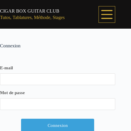
Passer
au
CIGAR BOX GUITAR CLUB
contenu
Tutos, Tablatures, Méthode, Stages
Connexion
E-mail
Mot de passe