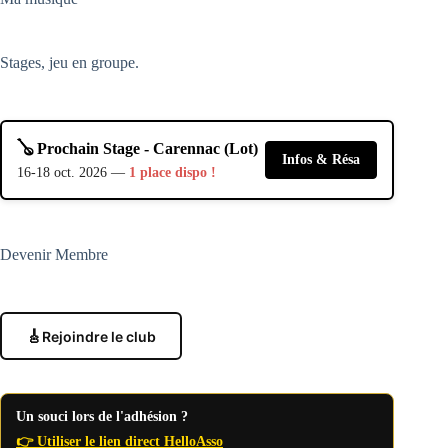
Stages, jeu en groupe.
🪕 Prochain Stage - Carennac (Lot)
Infos & Résa
16-18 oct. 2026 —
1 place dispo !
Devenir Membre
🎸
Rejoindre le club
Un souci lors de l'adhésion ?
👉 Utiliser le lien direct HelloAsso