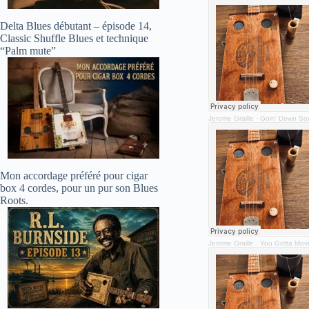
Delta Blues débutant – épisode 14,
Classic Shuffle Blues et technique
“Palm mute”
Jerome Graille
·
Goin' Down Sou
Mon accordage préféré pour cigar
box 4 cordes, pour un pur son Blues
Roots.
Jerome Graille
·
You Gotta Move