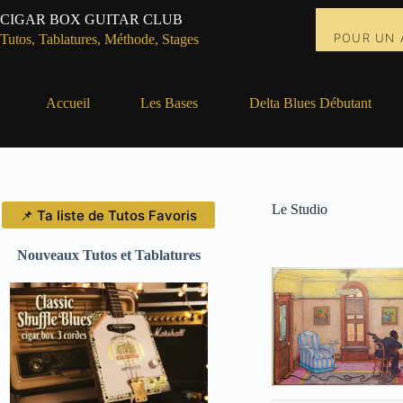
Passer
CIGAR BOX GUITAR CLUB
au
POUR UN 
contenu
Tutos, Tablatures, Méthode, Stages
Accueil
Les Bases
Delta Blues Débutant
Le Studio
📌 Ta liste de Tutos Favoris
Nouveaux Tutos et Tablatures