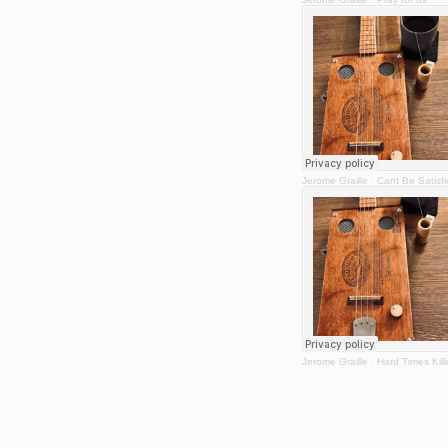
Jerome Graille
·
Cant Be Satisf
Jerome Graille
·
Hard Times Kill