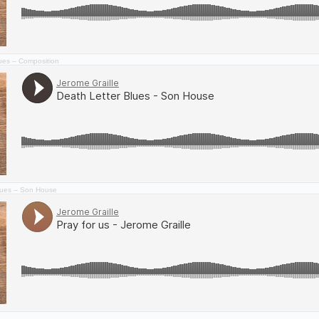
ues – Composition
lues – Son House