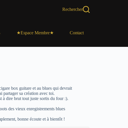
Rechercher
s
Contact
★Espace Membre★
igare box guitare et au blues qui devrait
i partager sa création avec toi.
 dire brut tout juste sortis du four :).
Roots des vieux enregistrements blues
implement, bonne écoute et à bientôt !