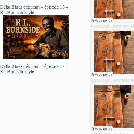
Delta Blues débutant – épisode 13 –
RL Burnside style
Jerome Graille
·
Blood Moon Bl
Delta Blues débutant – épisode 12 –
RL Burnside style
Jerome Graille
·
Death Letter B
Jerome Graille
·
Pray for us